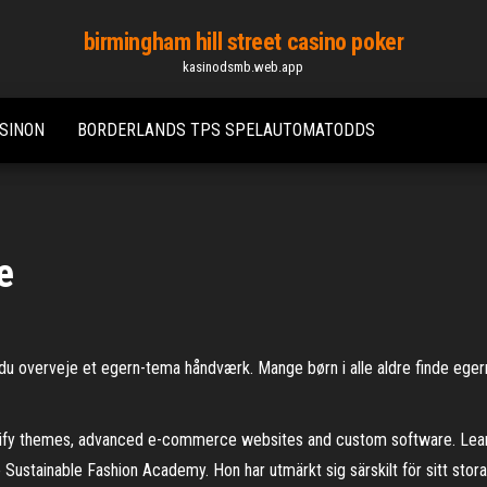
birmingham hill street casino poker
kasinodsmb.web.app
SINON
BORDERLANDS TPS SPELAUTOMATODDS
e
r du overveje et egern-tema håndværk. Mange børn i alle aldre finde ege
opify themes, advanced e-commerce websites and custom software. Learn
stainable Fashion Academy. Hon har utmärkt sig särskilt för sitt stora 