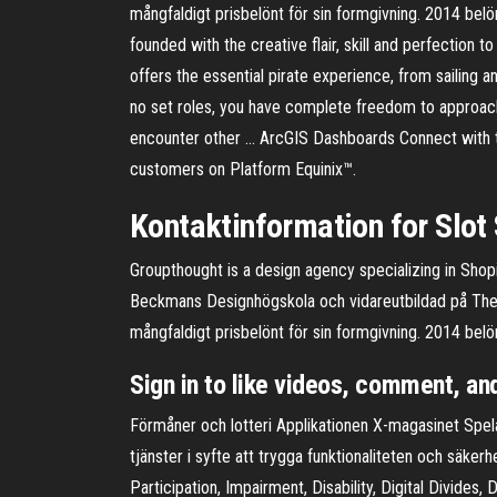
mångfaldigt prisbelönt för sin formgivning. 2014 bel
founded with the creative flair, skill and perfectio
offers the essential pirate experience, from sailing a
no set roles, you have complete freedom to approach 
encounter other … ArcGIS Dashboards Connect with th
customers on Platform Equinix™.
Kontaktinformation for Slot
Groupthought is a design agency specializing in Sh
Beckmans Designhögskola och vidareutbildad på The Su
mångfaldigt prisbelönt för sin formgivning. 2014 bel
Sign in to like videos, comment, an
Förmåner och lotteri Applikationen X-magasinet Spela
tjänster i syfte att trygga funktionaliteten och säker
Participation, Impairment, Disability, Digital Divides