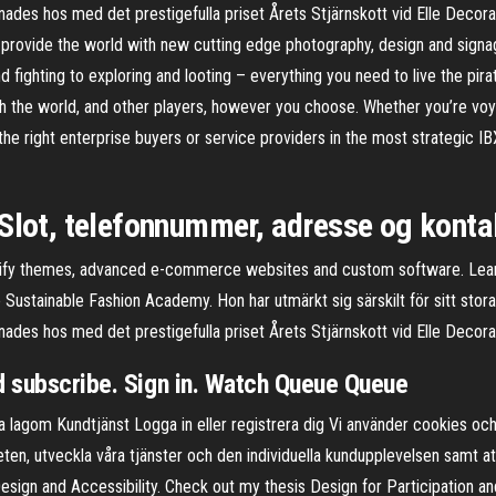
önades hos med det prestigefulla priset Årets Stjärnskott vid Elle Dec
n to provide the world with new cutting edge photography, design and sig
nd fighting to exploring and looting – everything you need to live the pir
the world, and other players, however you choose. Whether you’re voyag
e right enterprise buyers or service providers in the most strategic I
 Slot, telefonnummer, adresse og konta
opify themes, advanced e-commerce websites and custom software. Learn
stainable Fashion Academy. Hon har utmärkt sig särskilt för sitt stora 
önades hos med det prestigefulla priset Årets Stjärnskott vid Elle Deco
d subscribe. Sign in. Watch Queue Queue
 lagom Kundtjänst Logga in eller registrera dig Vi använder cookies och
heten, utveckla våra tjänster och den individuella kundupplevelsen samt a
, Design and Accessibility. Check out my thesis Design for Participation a