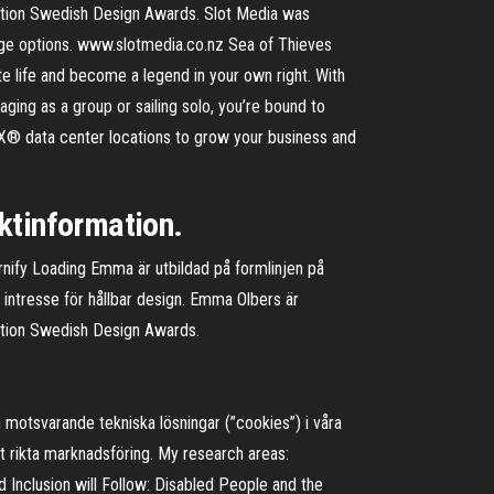
oration Swedish Design Awards. Slot Media was
nage options. www.slotmedia.co.nz Sea of Thieves
ate life and become a legend in your own right. With
ing as a group or sailing solo, you’re bound to
BX® data center locations to grow your business and
ktinformation.
ify Loading Emma är utbildad på formlinjen på
intresse för hållbar design. Emma Olbers är
ration Swedish Design Awards.
 motsvarande tekniska lösningar (”cookies”) i våra
tt rikta marknadsföring. My research areas:
nd Inclusion will Follow: Disabled People and the