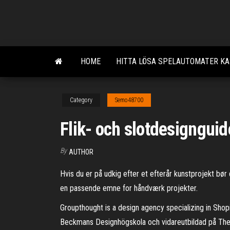
Skip
to
the
content
HOME
HITTA LÖSA SPELAUTOMATER KA
Category
Semo48700
Flik- och slotdesignguid
By
AUTHOR
Hvis du er på udkig efter et efterår kunstprojekt bø
en passende emne for håndværk projekter.
Groupthought is a design agency specializing in Sh
Beckmans Designhögskola och vidareutbildad på The Su