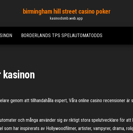
birmingham hill street casino poker
kasinodsmb.web.app
SINON
BORDERLANDS TPS SPELAUTOMATODDS
r kasinon
elare genom att tillhandahålla expert, Våra online casino recensioner är 
automater och många använder sig av riktigt stora spelutvecklare för att
l som har inspirerats av Hollywoodfilmer, artister, vampyrer, drama, rolig