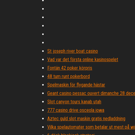
St joseph river boat casino
Vad var det första online kasinospelet
Fontän 42 poker körpris
48 tum runt pokerbord
Spelmaskin för flygande hästar
Geant casino pessac ouvert dimanche 28 de
Slot canyon tours kanab utah
777 casino drive osceola iowa
Aztec guld slot maskin gratis nedladdning
Vilka spelautomater som betalar ut mest på wi