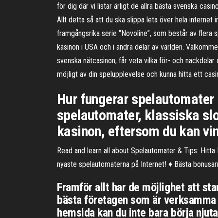
för dig där vi listar ärligt de allra bästa svenska ca
Allt detta så att du ska slippa leta över hela internet
framgångsrika serie “Novoline”, som består av flera 
kasinon i USA och i andra delar av världen. Välkomme
svenska nätcasinon, får veta vilka för- och nackdelar
möjligt av din spelupplevelse och kunna hitta ett cas
Hur fungerar spelautomater (
spelautomater, klassiska slo
kasinon, eftersom du kan vin
Read and learn all about Spelautomater & Tips: Hitt
nyaste spelautomaterna på Internet! ♦ Bästa bonusar
Framför allt har de möjlighet att st
bästa företagen som är verksamma 
hemsida kan du inte bara börja njuta