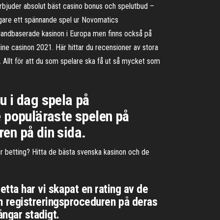
m erbjuder absolut bäst casino bonus och spelutbud –
erligare ett spännande spel ur Novomatics
 landbaserade kasinon i Europa men finns också på
ine casinon 2021. Här hittar du recensioner av stora
. Allt för att du som spelare ska få ut så mycket som
u i dag spela på
e populäraste spelen på
en på din sida.
r betting? Hitta de bästa svenska kasinon och de
etta har vi skapat en rating av de
 registreringsproceduren på deras
ångar stadigt.