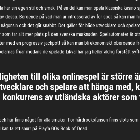
a har sin egen stil och smak. På en del kan man spela klassiska kasino sp
å av dessa. Beroende på vad man är intresserad av för spel, så kan man h
e än någonsin och det går snabbt. Det gäller för både utvecklare och spel
som tar allt mer plats på den svenska marknaden. Spelautomater är otro
er med en progressiv jackpott så kan man bli ekonomiskt oberoende frå
 spelarnas fruar medans de spelade Likväl har jag heller aldrig förstått s
igheten till olika onlinespel är större 
utvecklare och spelare att hänga med,
 konkurrens av utländska aktörer som t
 och här finns något för alla smaker. För hårdrocksfansen finns slots so
l kan ta ett snurr på Play’n GOs Book of Dead .