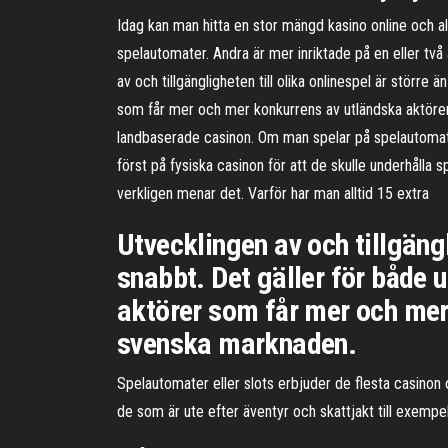
Idag kan man hitta en stor mängd kasino online och all
spelautomater. Andra är mer inriktade på en eller tv
av och tillgängligheten till olika onlinespel är störr
som får mer och mer konkurrens av utländska aktörer 
landbaserade casinon. Om man spelar på spelautomat
först på fysiska casinon för att de skulle underhålla
verkligen menar det. Varför har man alltid 15 extra
Utvecklingen av och tillgängl
snabbt. Det gäller för både 
aktörer som får mer och mer
svenska marknaden.
Spelautomater eller slots erbjuder de flesta casinon
de som är ute efter äventyr och skattjakt till exempe