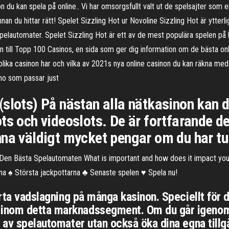
sinon du kan spela på online.. Vi har omsorgsfullt valt ut de spelsajter so
 innan du hittar rätt! Spelet Sizzling Hot ur Novoline Sizzling Hot är ytt
spelautomater. Spelet Sizzling Hot är ett av de mest populära spelen på
n till Topp 100 Casinos, en sida som ger dig information om de bästa onl
 olika casinon har och vilka av 2021s nya online casinon du kan räkna med
ino som passar just
slots) På nästan alla nätkasinon kan d
ts och videoslots. De är fortfarande d
na väldigt mycket pengar om du har tur
a Den Bästa Spelautomaten What is important and how does it impact you
na ♠ Största jackpottarna ♣ Senaste spelen ♥ Spela nu!
arta vadslagning på många kasinon. Speciellt för d
inom detta marknadssegment. Om du går igenom
 av spelautomater utan också öka dina egna tillg