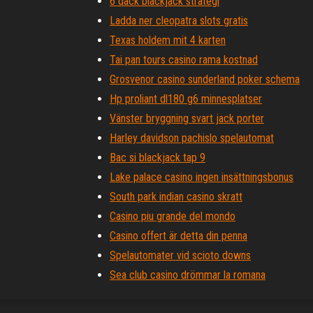
6 däck blackjack strategi
Ladda ner cleopatra slots gratis
Texas holdem mit 4 karten
Tai pan tours casino rama kostnad
Grosvenor casino sunderland poker schema
Hp proliant dl180 g6 minnesplatser
Vänster bryggning svart jack porter
Harley davidson pachislo spelautomat
Bac si blackjack tap 9
Lake palace casino ingen insättningsbonus
South park indian casino skratt
Casino piu grande del mondo
Casino offert är detta din penna
Spelautomater vid scioto downs
Sea club casino drömmar la romana